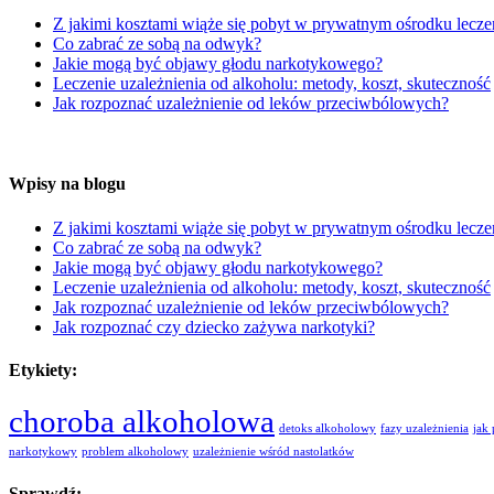
Z jakimi kosztami wiąże się pobyt w prywatnym ośrodku lecze
Co zabrać ze sobą na odwyk?
Jakie mogą być objawy głodu narkotykowego?
Leczenie uzależnienia od alkoholu: metody, koszt, skuteczność
Jak rozpoznać uzależnienie od leków przeciwbólowych?
Wpisy na blogu
Z jakimi kosztami wiąże się pobyt w prywatnym ośrodku lecze
Co zabrać ze sobą na odwyk?
Jakie mogą być objawy głodu narkotykowego?
Leczenie uzależnienia od alkoholu: metody, koszt, skuteczność
Jak rozpoznać uzależnienie od leków przeciwbólowych?
Jak rozpoznać czy dziecko zażywa narkotyki?
Etykiety:
choroba alkoholowa
detoks alkoholowy
fazy uzależnienia
jak
narkotykowy
problem alkoholowy
uzależnienie wśród nastolatków
Sprawdź: