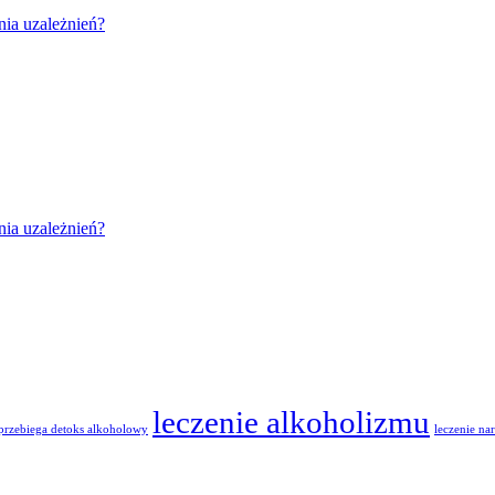
nia uzależnień?
nia uzależnień?
leczenie alkoholizmu
 przebiega detoks alkoholowy
leczenie n