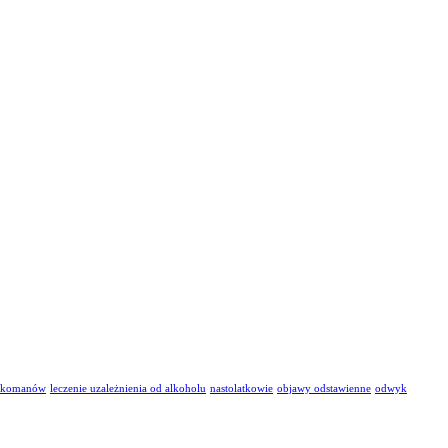
arkomanów
leczenie uzależnienia od alkoholu
nastolatkowie
objawy odstawienne
odwyk